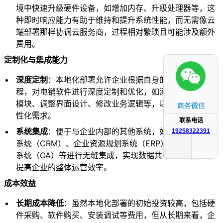
境中快速升级硬件设备，如增加内存、升级处理器等，这
种即时响应能力有助于维持和提升系统性能，而无需像云
端部署那样协调云服务商，过程相对繁琐且可能涉及额外
费用。
定制化与集成能力
深度定制
：本地化部署允许企业根据自身的业务需求和流
程，对电销软件进行深度定制和优化，如添加特定的功能
模块、调整界面设计、修改业务逻辑等，以满足企业的个
商务微信
性化需求。
联系电话
系统集成
：便于与企业内部的其他系统，如客户关系管理
19258322391
系统（CRM）、企业资源规划系统（ERP）、办公自动化
系统（OA）等进行无缝集成，实现数据共享和业务协同，
提高企业的整体运营效率。
成本效益
长期成本降低
：虽然本地化部署的初始投资较高，包括硬
件采购、软件购买、安装调试等费用，但从长期来看，企