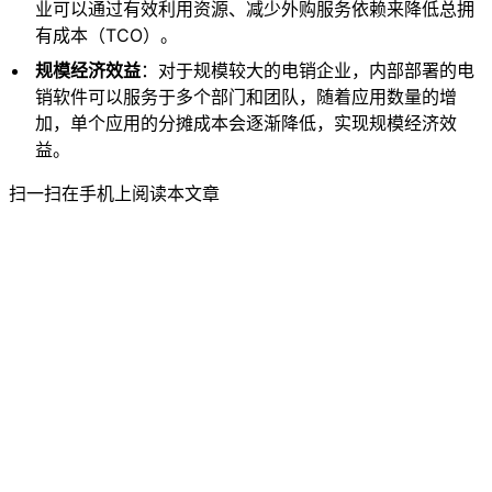
业可以通过有效利用资源、减少外购服务依赖来降低总拥
有成本（TCO）。
规模经济效益
：对于规模较大的电销企业，内部部署的电
销软件可以服务于多个部门和团队，随着应用数量的增
加，单个应用的分摊成本会逐渐降低，实现规模经济效
益。
扫一扫在手机上阅读本文章
关于讯小优宣城电话机器人
讯小优商务电话 : 19258322391
邮箱：644424778@qq.com
通过人工智能与大数据技术改变营销，让企业更好与客户沟通更美
好。