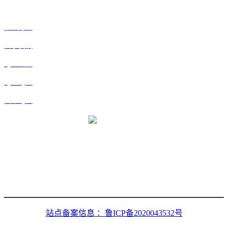
快捷
解决方案
关于我们
地区站点
地区地图
文章地图
微信二维码
站点备案信息 ：鲁ICP备2020043532号