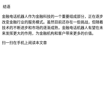
结语
金融电话机器人作为金融科技的一个重要组成部分，正在逐步
改变金融行业的服务模式。虽然目前还存在一些挑战，但随着
技术的不断进步和市场的逐渐成熟，金融电话机器人有望在未
来发挥更大的作用，为金融机构和客户带来更多的价值。
扫一扫在手机上阅读本文章
关于讯小优宣城电话机器人
讯小优商务电话 : 19258322391
邮箱：644424778@qq.com
通过人工智能与大数据技术改变营销，让企业更好与客户沟通更美
好。