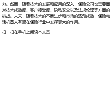
力。然而，随着技术的发展和应用的深入，保险公司也需要面
对技术成熟度、客户接受度、隐私安全以及法规伦理等方面的
挑战。未来，随着技术的不断进步和市场的逐渐成熟，保险电
话机器人有望在保险行业中发挥更大的作用。
扫一扫在手机上阅读本文章
关于讯小优宣城电话机器人
讯小优商务电话 : 19258322391
邮箱：644424778@qq.com
通过人工智能与大数据技术改变营销，让企业更好与客户沟通更美
好。
产品